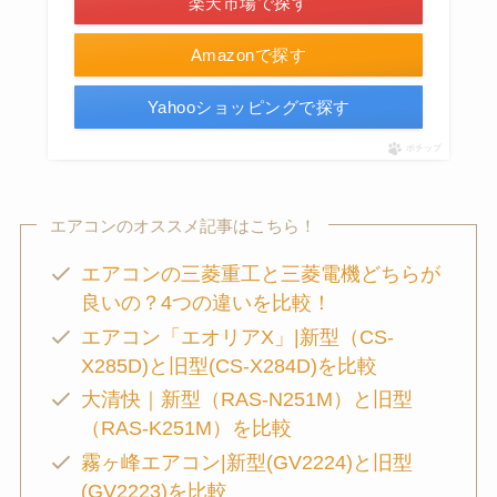
楽天市場で探す
Amazonで探す
Yahooショッピングで探す
ポチップ
エアコンのオススメ記事はこちら！
エアコンの三菱重工と三菱電機どちらが
良いの？4つの違いを比較！
エアコン「エオリアX」|新型（CS-
X285D)と旧型(CS-X284D)を比較
大清快｜新型（RAS-N251M）と旧型
（RAS-K251M）を比較
霧ヶ峰エアコン|新型(GV2224)と旧型
(GV2223)を比較