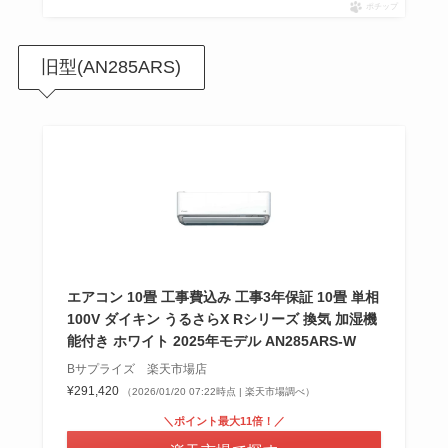
ポチップ
旧型(AN285ARS)
エアコン 10畳 工事費込み 工事3年保証 10畳 単相
100V ダイキン うるさらX Rシリーズ 換気 加湿機
能付き ホワイト 2025年モデル AN285ARS-W
Bサプライズ 楽天市場店
¥291,420
（2026/01/20 07:22時点 | 楽天市場調べ）
＼ポイント最大11倍！／