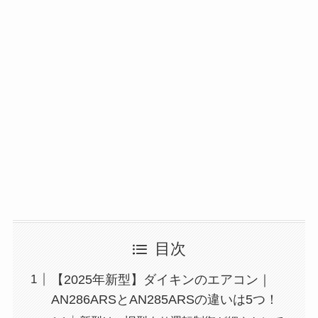
目次
【2025年新型】ダイキンのエアコン｜
AN286ARSとAN285ARSの違いは5つ！