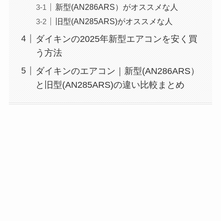
新型(AN286ARS）がオススメな人
旧型(AN285ARS)がオススメな人
ダイキンの2025年新型エアコンを安く買
う方法
ダイキンのエアコン｜新型(AN286ARS）
と旧型(AN285ARS)の違い比較まとめ