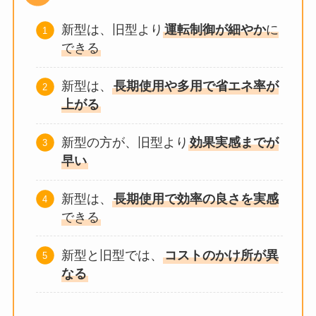
新型は、旧型より
運転制御が細やか
に
できる
新型は、
長期使用や多用で省エネ率が
上がる
新型の方が、旧型より
効果実感までが
早い
新型は、
長期使用で効率の良さを実感
できる
新型と旧型では、
コストのかけ所が異
なる