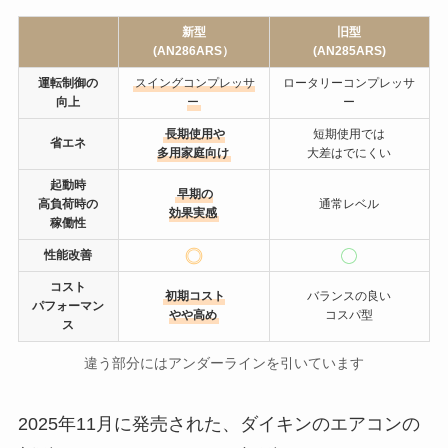
新型
旧型
(AN286ARS）
(AN285ARS)
運転制御の
スイングコンプレッサ
ロータリーコンプレッサ
向上
ー
ー
長期使用や
短期使用では
省エネ
多用家庭向け
大差はでにくい
起動時
早期の
高負荷時の
通常レベル
効果実感
稼働性
性能改善
コスト
初期コスト
バランスの良い
パフォーマン
やや高め
コスパ型
ス
違う部分にはアンダーラインを引いています
2025年11月に発売された、ダイキンのエアコンの