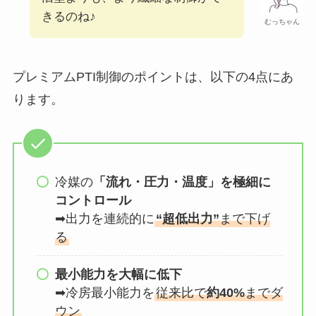
きるのね♪
むっちゃん
プレミアムPTI制御のポイントは、以下の4点にあ
ります。
冷媒の
「流れ・圧力・温度」を極細に
コントロール
➡出力を連続的に
“超低出力”
まで下げ
る
最小能力を大幅に低下
➡冷房最小能力を
従来比で
約40%
までダ
ウン