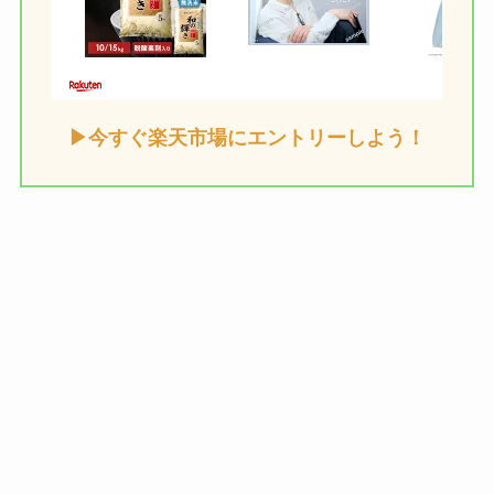
▶今すぐ楽天市場にエントリーしよう！