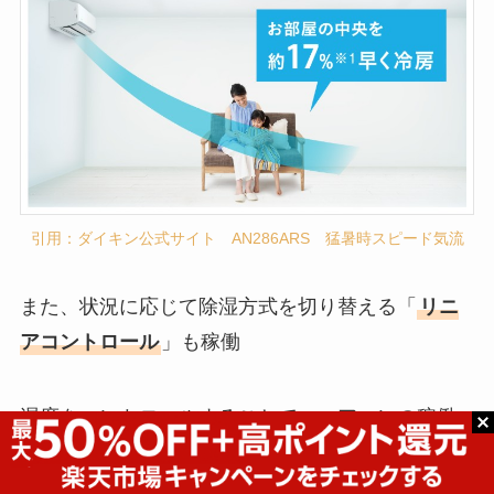
引用：ダイキン公式サイト AN286ARS 猛暑時スピード気流
また、状況に応じて除湿方式を切り替える「
リニ
アコントロール
」も稼働
湿度をコントロールすることで、エアコンの稼働
そのものを効率化します。