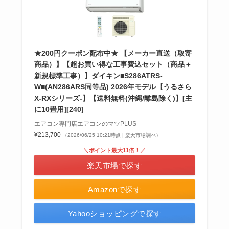
★200円クーポン配布中★ 【メーカー直送（取寄
商品）】【超お買い得な工事費込セット（商品＋
新規標準工事）】ダイキン■S286ATRS-
W■(AN286ARS同等品) 2026年モデル【うるさら
X-RXシリーズ-】【送料無料(沖縄/離島除く)】[主
に10畳用][240]
エアコン専門店エアコンのマツPLUS
¥213,700
（2026/06/25 10:21時点 | 楽天市場調べ）
＼ポイント最大11倍！／
楽天市場で探す
Amazonで探す
Yahooショッピングで探す