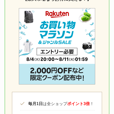
毎月1日
は全ショップ
ポイント3倍
！