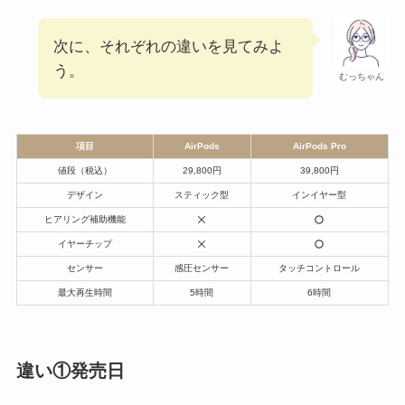
次に、それぞれの違いを見てみよ
う。
むっちゃん
項目
AirPods
AirPods Pro
値段（税込）
29,800円
39,800円
デザイン
スティック型
インイヤー型
ヒアリング補助機能
イヤーチップ
センサー
感圧センサー
タッチコントロール
最大再生時間
5時間
6時間
違い①発売日