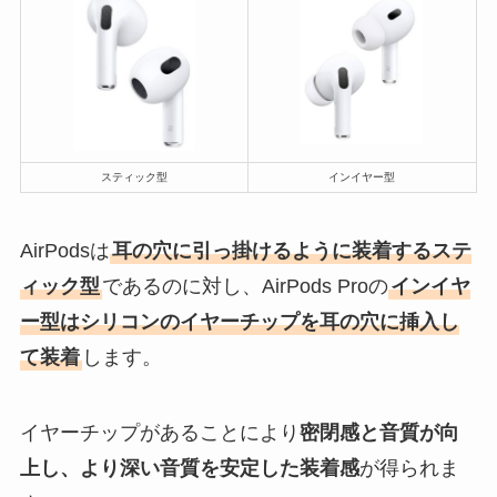
スティック型
インイヤー型
AirPodsは
耳の穴に引っ掛けるように装着するステ
ィック型
であるのに対し、AirPods Proの
インイヤ
ー型はシリコンのイヤーチップを耳の穴に挿入し
て装着
します。
イヤーチップがあることにより
密閉感と音質が向
上し、より深い音質を安定した装着感
が得られま