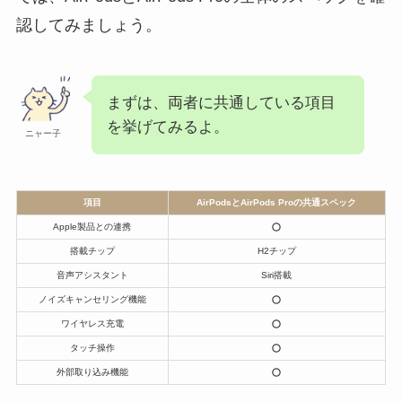
認してみましょう。
まずは、両者に共通している項目
を挙げてみるよ。
ニャー子
項目
AirPodsとAirPods Proの共通スペック
Apple製品との連携
搭載チップ
H2チップ
音声アシスタント
Siri搭載
ノイズキャンセリング機能
ワイヤレス充電
タッチ操作
外部取り込み機能