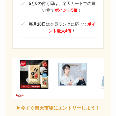
5と0の付く日
は、楽天カードでの買
い物で
ポイント5倍
！
毎月18日
は会員ランクに応じて
ポイ
ント最大4倍
！
▶今すぐ楽天市場にエントリーしよう！