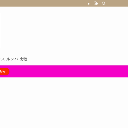
ス ルンバ 比較
ちら