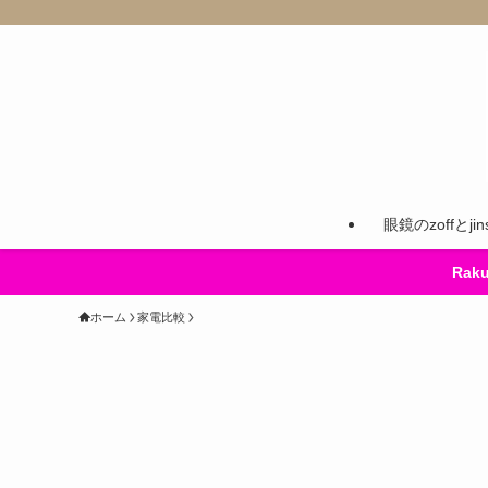
眼鏡のzoffとj
Ra
ホーム
家電比較