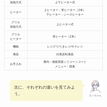
項目
ES-JA23とES-GU26の共通スペック
センサー
赤外線センサー・温度センサー
種類
レンジ
1,000W 最大約3分間
自動出力
解凍
全解凍／半解凍
オーブン
100～250°C
温度
発酵
30・35・40・45°C
加熱方式
上下ヒーター式
上ヒーター：管ヒーター（2本）
ヒーター
下ヒーター：シーズヒーター
グリル
上ヒーター式
加熱方式
グリル
管ヒーター（2本）
ヒーター