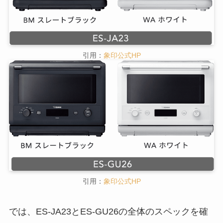
ES-JA23とES-GU26どっちがいいか徹底
比較！
引用：
象印公式HP