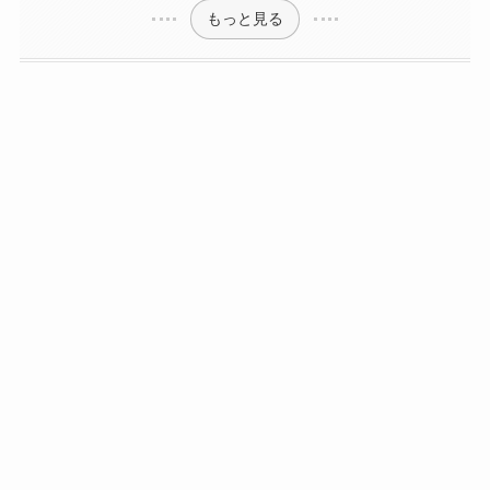
おすすめ共通機能①レジグリ
おすすめ共通機能②うきレジ
おすすめ共通機能③サクレジ
おすすめ共通機能④簡単お手入れ
口コミ｜ES-GU26が人気な理由は使いや
すさ！
タイプ別オススメエブリノをチェック！
ES-JA23がオススメな人
ES-GU26がオススメな人
もっと見る