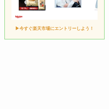
い物で
ポイント5倍
！
毎月18日
は会員ランクに応じて
ポイ
ント最大4倍
！
▶今すぐ楽天市場にエントリーしよう！