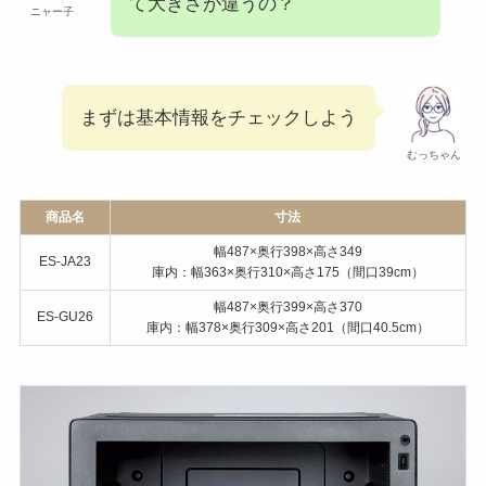
マイメニュー登録
トースト
1～2枚（裏返し必要）
1～4枚（裏返し必要）
価格
36,979円
41,800円
違い①本体寸法
そもそも、ES-JA23とES-GU26っ
て大きさが違うの？
ニャー子
まずは基本情報をチェックしよう
むっちゃん