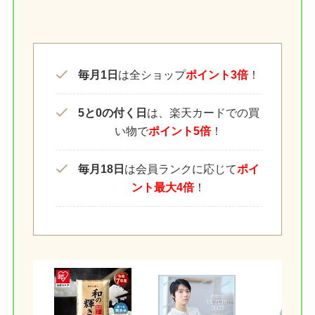
毎月1日
は全ショップ
ポイント3倍
！
5と0の付く日
は、楽天カードでの買