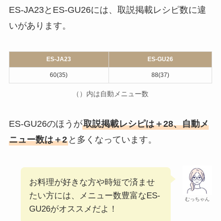
ES-GU26のほうが1.5cm大きく
、
ES-JA23は二人暮らしや単身世帯向
ニャー子
けサイズかな！
違い②取説掲載レシピ数
ES-JA23とES-GU26には、取説掲載レシピ数に違
いがあります。
ES-JA23
ES-GU26
60(35)
88(37)