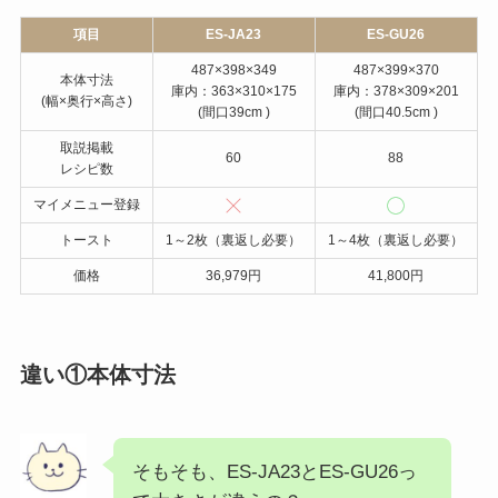
機能
レジグリ/うきレジ/サクレジ
液晶
白黒反転液晶
庫内：側面背面シリコーンコート
お手入れ
メニュー：脱臭
次に、それぞれの違いを見てみよ
う。
むっちゃん
項目
ES-JA23
ES-GU26
487×398×349
487×399×370
本体寸法
庫内：363×310×175
庫内：378×309×201
(幅×奥行×高さ)
(間口39cm )
(間口40.5cm )
取説掲載
60
88
レシピ数