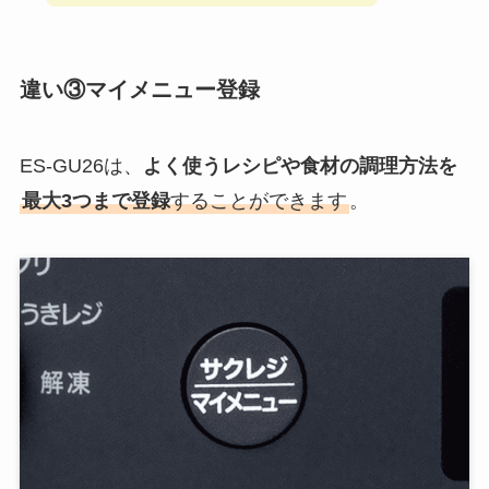
（）内は自動メニュー数
ES-GU26のほうが
取説掲載レシピは＋28、自動メ
ニュー数は＋2
と多くなっています。
お料理が好きな方や時短で済ませ
たい方には、メニュー数豊富なES-
むっちゃん
GU26がオススメだよ！
違い③マイメニュー登録
ES-GU26は、
よく使うレシピや食材の調理方法を