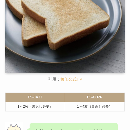
ES-GU26のトースト可能枚数はES-JA23に比べ
て、
庫内が広いぶん多く焼くことができます
。