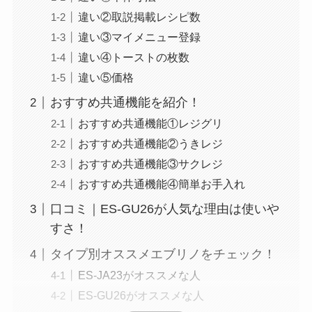
目次
ES-JA23とES-GU26どっちがいいか徹底
比較！
違い①本体寸法
違い②取説掲載レシピ数
違い③マイメニュー登録
違い④トーストの枚数
違い⑤価格
おすすめ共通機能を紹介！