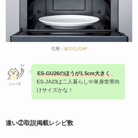
商品名
寸法
幅487×奥行398×高さ349
ES-JA23
庫内：幅363×奥行310×高さ175（間口39cm）
幅487×奥行399×高さ370
ES-GU26
庫内：幅378×奥行309×高さ201（間口40.5cm）
引用：
象印公式HP