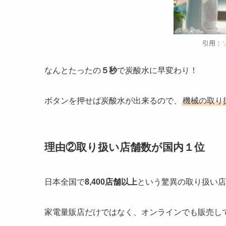
引用：
なんとたったの
５秒
で炭酸水に早変わり！
ボタンを押せば炭酸水が出来るので、
機械の取り
理由②取り扱い店舗数が国内１位
日本全国で
8,400店舗以上
という驚異の取り扱い店
家電量販店だけではなく、オンラインでも販売し