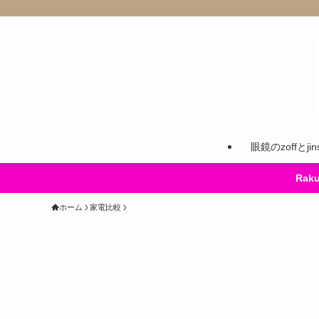
眼鏡のzoffとj
Ra
ホーム
家電比較