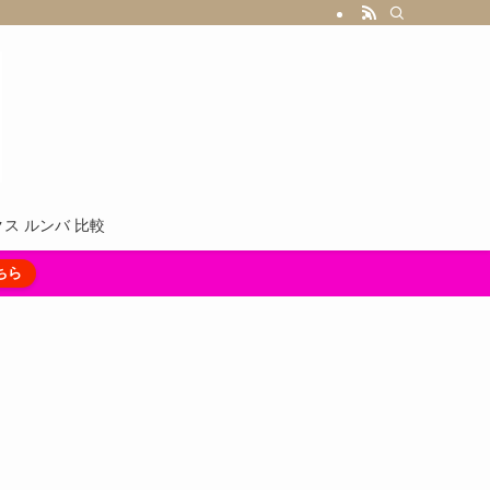
ス ルンバ 比較
ちら