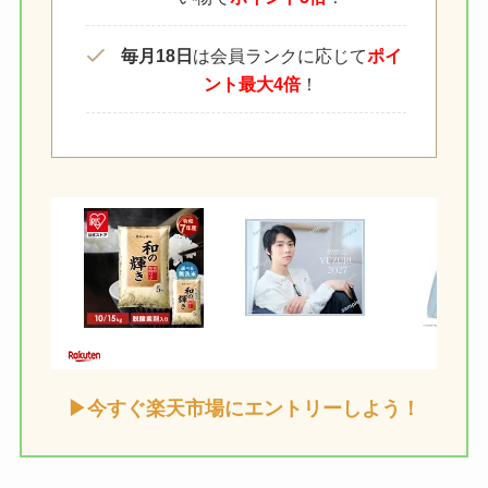
毎月18日
は会員ランクに応じて
ポイ
ント最大4倍
！
▶今すぐ楽天市場にエントリーしよう！