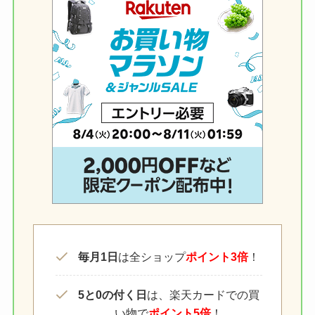
毎月1日
は全ショップ
ポイント3倍
！
5と0の付く日
は、楽天カードでの買
い物で
ポイント5倍
！