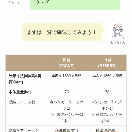
う…？
ニャー子
まずは一覧で確認してみよう！
むっちゃん
新型
旧型
（S3GNF）
（S3BERB）
外形寸法(幅×高×奥
445 x 1850 x 585
445 x 1850 x 585
行)(mm)
本体重量(kg)
78
78
収納アイテム数
4(ハンガー3 + ズボ
4(ハンガー3 + ズ
ン1)
ボン1)
※付属のハンガーは
※付属のハンガー
2本。
は2本。
花粉ケアコースと
標準搭載
有り
標準搭載無し