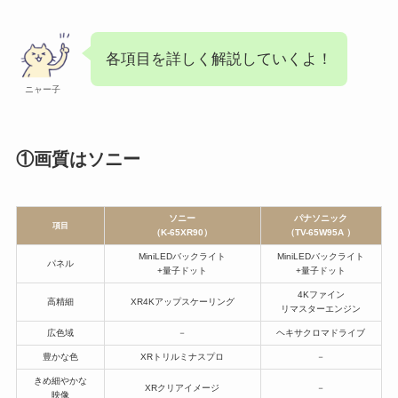
各項目を詳しく解説していくよ！
ニャー子
①画質はソニー
ソニー
パナソニック
項目
（
K-65XR90）
（
TV-65W95A
）
MiniLEDバックライト
MiniLEDバックライト
パネル
+量子ドット
+量子ドット
4Kファイン
高精細
XR4Kアップスケーリング
リマスターエンジン
広色域
－
ヘキサクロマドライブ
豊かな色
XRトリルミナスプロ
－
きめ細やかな
XRクリアイメージ
－
映像