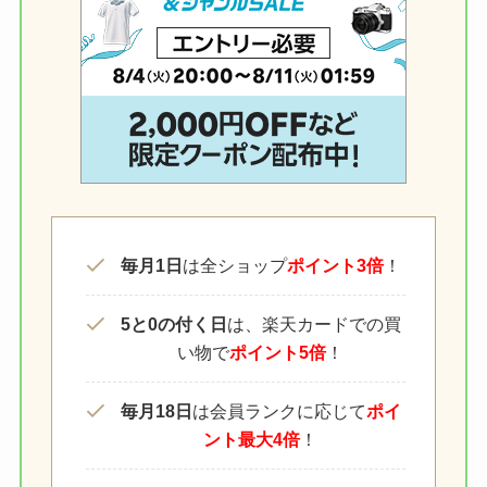
毎月1日
は全ショップ
ポイント3倍
！
5と0の付く日
は、楽天カードでの買
い物で
ポイント5倍
！
毎月18日
は会員ランクに応じて
ポイ
ント最大4倍
！