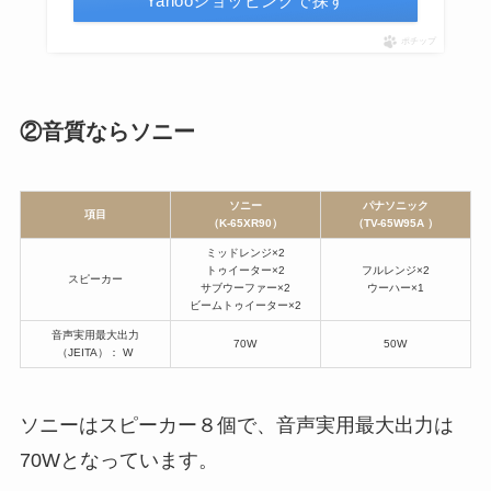
Yahooショッピングで探す
ポチップ
②音質ならソニー
ソニー
パナソニック
項目
（
K-65XR90）
（
TV-65W95A
）
ミッドレンジ×2
トゥイーター×2
フルレンジ×2
スピーカー
サブウーファー×2
ウーハー×1
ビームトゥイーター×2
音声実用最大出力
70W
50W
（JEITA）： W
ソニーはスピーカー８個で、音声実用最大出力は
70Wとなっています。