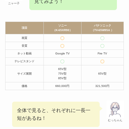
見てみよう！
ニャー子
ソニー
パナソニック
項目
（
K-65XR90）
（
TV-65W95A
）
画質
音質
ネット動画
Google TV
Fire TV
テレビスタンド
65V型
サイズ展開
75V型
65V型
85V型
価格
660,000円
321,500円
全体で見ると、それぞれに一長一
短があるね！
むっちゃん