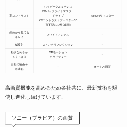
ハイピークルミナンス
XRバックライトマスター
高コントラスト
ドライブ
AIHDRリマスター
XRコントラストブースター30
直下型LED部分駆動
斜めから見ても
Xワイドアングル
－
キレイ
低反射
Xアンチリフレクション
－
動きなめらか
XRモーション
－
＆くっきり
クラリティー
自動で映像を
－
オートAI画質
最適化
高画質機能を高めるため各社共に、最新技術を駆
使し進化し続けています。
ソニー（ブラビア）の画質