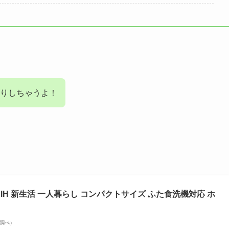
掘りしちゃうよ！
力IH 新生活 一人暮らし コンパクトサイズ ふた食洗機対応 ホ
on調べ）