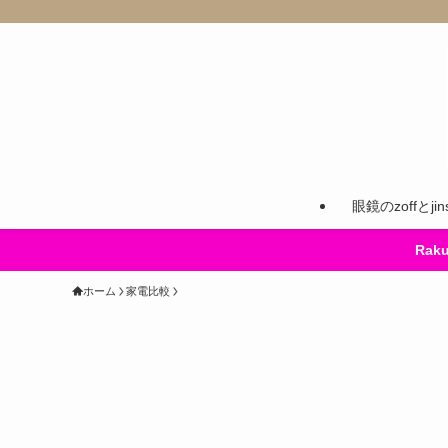
眼鏡のzoffとj
Ra
ホーム
家電比較