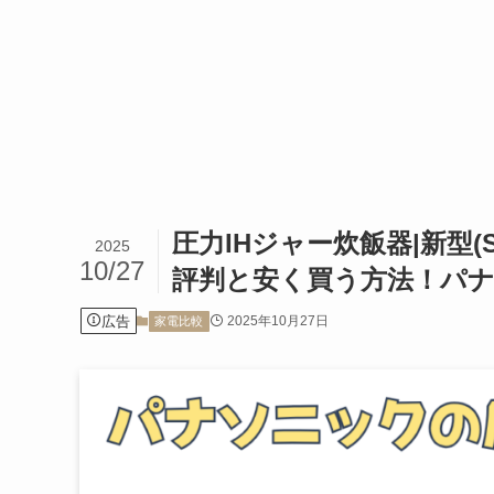
圧力IHジャー炊飯器|新型(SR
2025
10/27
評判と安く買う方法！パ
広告
2025年10月27日
家電比較