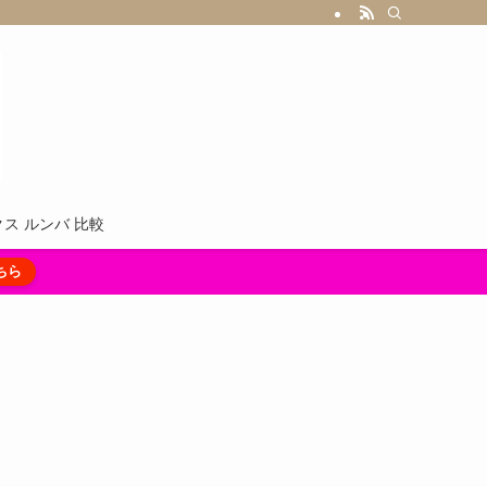
ス ルンバ 比較
ちら