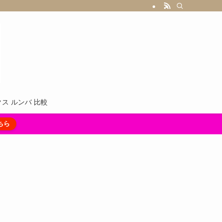
ス ルンバ 比較
ちら