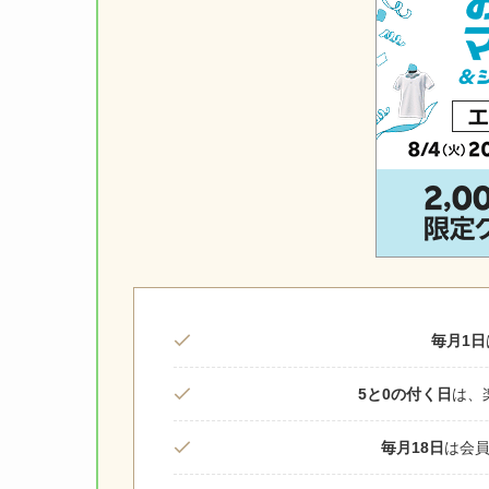
毎月1日
5と0の付く日
は、
毎月18日
は会