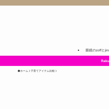
眼鏡のzoffとj
Ra
ホーム
子育てアイテム比較