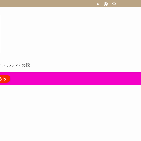
ス ルンバ 比較
ちら