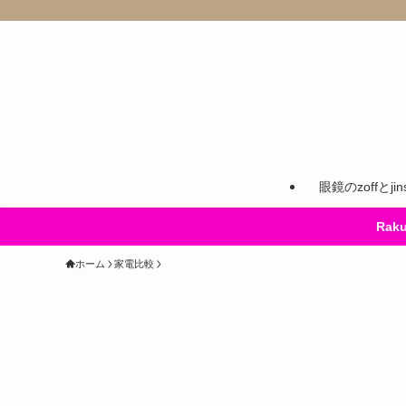
眼鏡のzoffとj
Ra
ホーム
家電比較